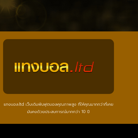
แทงบอล.ltd เว็บเดิมพันฟุตบอลคุณภาพสูง ที่ให้คุณมากกว่าที่เคย
มันคงด้วยประสบการณ์มากกว่า 10 ปี