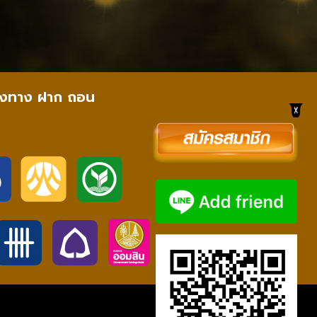
องทาง ฝาก ถอน