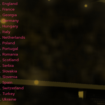
England
France
Georgia
Germany
Hungary
Italy
Netherlands
Poland
Portugal
Romania
Scotland
Serbia
Slovakia
Slovenia
Spain
Switzerland
Turkey
Ukraine