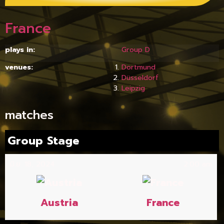
France
plays in:
Group D
venues:
Dortmund
Düsseldorf
Leipzig
matches
Group Stage
มิ.ย. 18, 2024
2:00 am
Austria
France