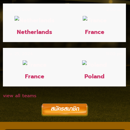
มิ.ย. 22, 2024
2:00 am
Netherlands
France
มิ.ย. 25, 2024
11:00 pm
France
Poland
view all teams