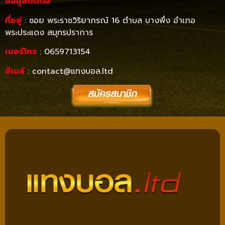
ข้อมูลติดต่อ
ที่อยู่
:
ซอย พระราชวิริยาภรณ์ 16 ตำบล บางพึ่ง อำเภอ
พระประแดง สมุทรปราการ
เบอร์โทร
:
0659713154
อีเมล์
:
contact@แทงบอล.ltd