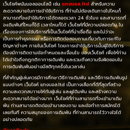
เว็บไซค์พนันบอลออนไลนื เช่น
แทงบอล.ltd
สำหรับความ
สะดวกสบายในการเข้าใช้บริการ ที่ท่านไม่ต้องเดินทางไปไหนก็
สามารถที่จะเข้าใช้บริการได้ตลอดเวลา 24 ชั่วโมง และสามารถที่
จะเดิมพันที่ไหนก็ได้ เวลาไหนก็ได้ เว็บไซค์ที่มีความปลอดภัย ใน
เรื่องของการใช้บริการที่เป็นเว็บไซค์ที่น่าเชื่อถือ และไม่ว่าจะ
เป็นการทำธุรกรรม หรือการติดต่อสอบถามเกี่ยวกับการแก้ไข
ปัญหาต่างๆ ภายในเว็บไซค์ โดยการเข้าใช้บริการนั้นผู้ใช้บริการ
ต้องมีการติดตามข้อกำหนดและเงื่อนไข ของเว็บไซค์ เพื่อให้่ท่าน
ได้เข้าใจถึงกฎกติกาการเดิมพัน และรวมถึงความรับผิดชอบใน
การเดิมพันพันอย่างมีสติทุกครั้งในเวลาล่น
ที่สำคัญผู้เล่นควรมีการศึกษาวิธีการเดิมพัน และวิธีการเดิมพันรูป
แบบต่างๆ เว็บไซค์ แทงบอล.ltd เป็นทางเลือกที่ดีที่สุดที่สร้าง
ความสะดวกสบาายให้กับผู้เล่น และผูเ้ดิมพัน และสร้างความ
สะดวกสบายได้อย่างมาก เว็บไซค์ที่ท่านสามารถที่จะเข้ามาเดิม
พัน ท่านสามารถติดต่อเข้ามาสอบถาม และข้อทำการสมัครได้
เลยทันที ความสนุกของการเดิมพัน ที่ท่านสามารถไว้วางใจได้
อย่างปลอดภัย