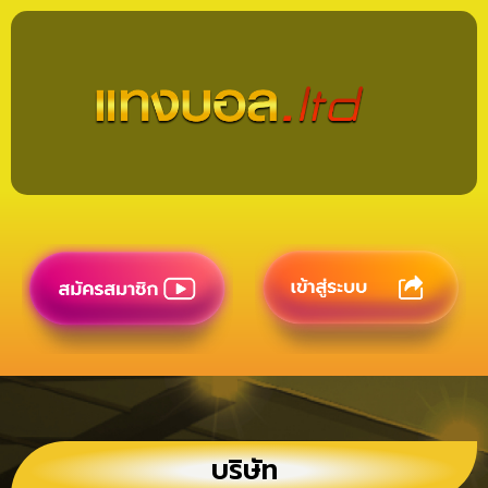
บริษัท