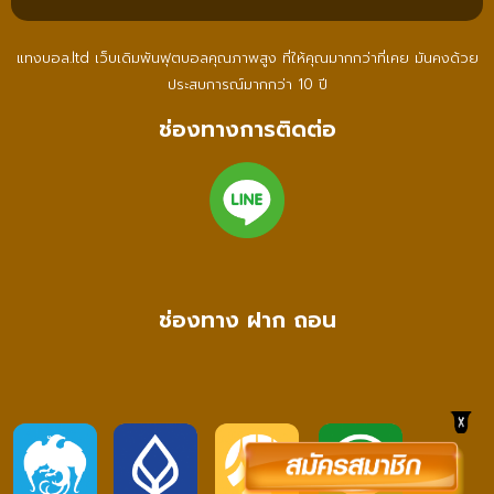
แทงบอล.ltd เว็บเดิมพันฟุตบอลคุณภาพสูง ที่ให้คุณมากกว่าที่เคย มันคงด้วย
ประสบการณ์มากกว่า 10 ปี
ช่องทางการติดต่อ
ช่องทาง ฝาก ถอน