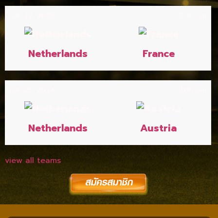
มิ.ย. 22, 2024
2:00 am
Netherlands
France
มิ.ย. 25, 2024
11:00 pm
Netherlands
Austria
view all teams