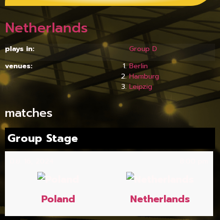
Netherlands
plays in:
Group D
venues:
Berlin
Hamburg
Leipzig
matches
Group Stage
มิ.ย. 16, 2024
8:00 pm
Poland
Netherlands