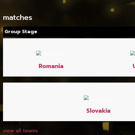
matches
Group Stage
มิ.ย. 17, 2024
Romania
มิ.ย. 26, 2024
Slovakia
view all teams