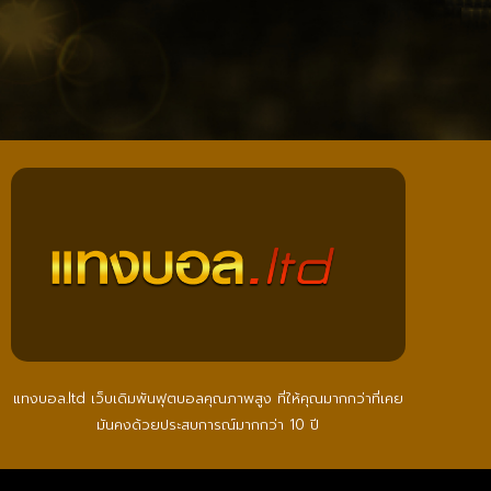
แทงบอล.ltd เว็บเดิมพันฟุตบอลคุณภาพสูง ที่ให้คุณมากกว่าที่เคย
มันคงด้วยประสบการณ์มากกว่า 10 ปี