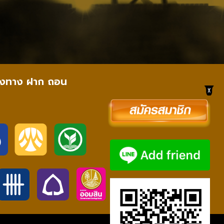
องทาง ฝาก ถอน