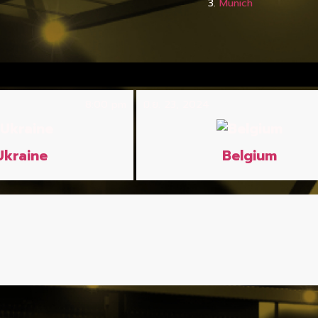
Munich
8:00 pm
มิ.ย. 23, 2024
Ukraine
Belgium