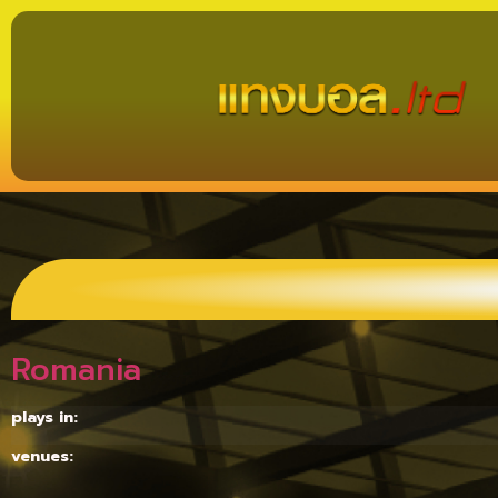
Romania
plays in:
venues: