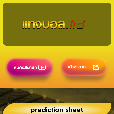
prediction sheet