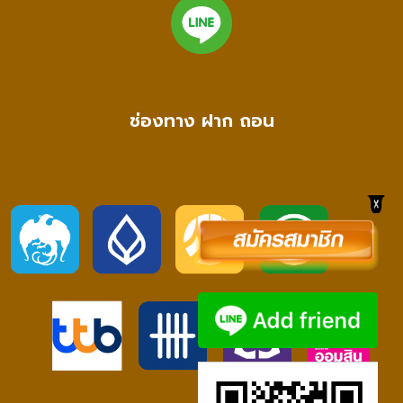
ช่องทาง ฝาก ถอน